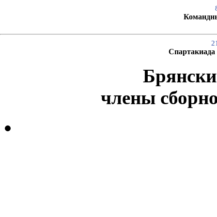
Командны
2
Спартакиада
Брянски
члены сборн