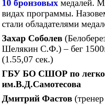
10 бронзовых
медалей. М
видах программы. Назове
стали обладателями медал
Захар Соболев
(Белобере
Шелякин С.Ф.) – бег 1500м
(1.55,07 сек.)
ГБУ БО СШОР по легкой
им.В.Д.Самотесова
Дмитрий Фастов
(тренер