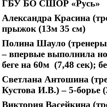
ГБУ БО СШОР «Русь»
Александра Красина
(тр
прыжок (13м 35 см)
Полина Шауло
(тренеры
– впервые выполнила н
беге на 60м
(7,48 сек); бе
Светлана Антошина
(тр
Кустова И.В.)
–
5-борье (
Виктория Васейкина
(тр