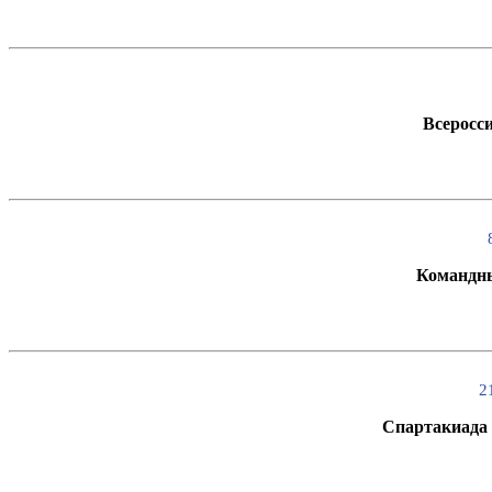
Всеросс
Командны
2
Спартакиада