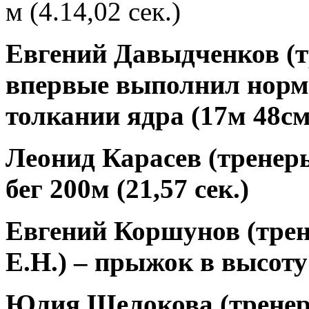
м (4.14,02 сек.)
Евгений Давыдченков
(
впервые
выполнил норм
толкании ядра
(17м 48см
Леонид Карасев
(тренеры
бег 200м (21,57 сек.)
Евгений Коршунов (
тре
Е.Н.) – прыжок в высоту
Юлия Щелокова
(тренер