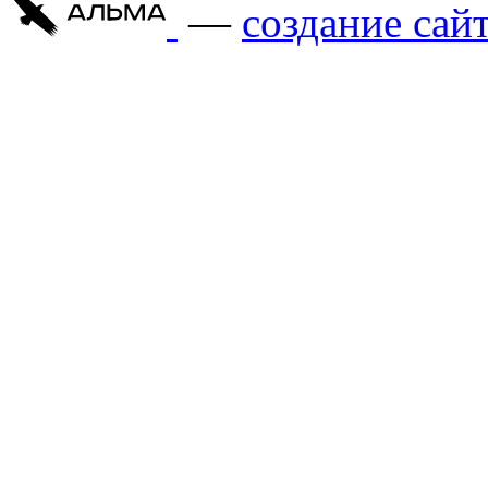
—
cоздание сай