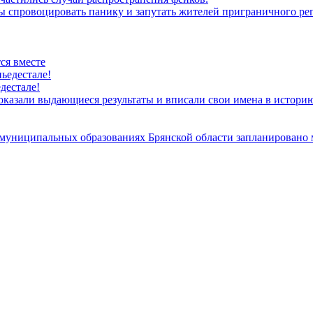
спровоцировать панику и запутать жителей приграничного рег
ся вместе
дестале!
оказали выдающиеся результаты и вписали свои имена в историю
 и муниципальных образованиях Брянской области запланировано