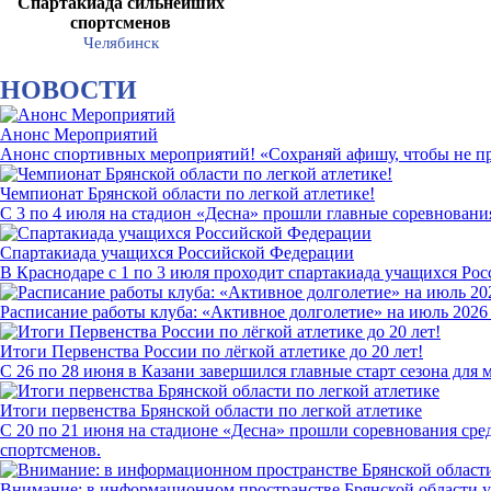
Спартакиада сильнейших
спортсменов
Челябинск
НОВОСТИ
Анонс Мероприятий
Анонс спортивных мероприятий! «Сохраняй афишу, чтобы не п
Чемпионат Брянской области по легкой атлетике!
С 3 по 4 июля на стадион «Десна» прошли главные соревнования
Спартакиада учащихся Российской Федерации
В Краснодаре с 1 по 3 июля проходит спартакиада учащихся Ро
Расписание работы клуба: «Активное долголетие» на июль 2026
Итоги Первенства России по лёгкой атлетике до 20 лет!
С 26 по 28 июня в Казани завершился главные старт сезона для
Итоги первенства Брянской области по легкой атлетике
С 20 по 21 июня на стадионе «Десна» прошли соревнования сре
спортсменов.
Внимание: в информационном пространстве Брянской области у