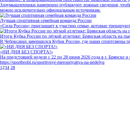
Злоумышленники намеренно публикуют ложные сведения, чтобы 
можно исключительно официальным источникам.
Лучшая спортивная семейная команда России
«Сила России» приглашает к участию семьи, которые тренируют
Итоги Кубка России по лёгкой атлетике: Брянская область на пье
В Чебоксарах завершился Кубок России, где наши спортсмены п
«НИ ДНЯ БЕЗ СПОРТА!»
На предстоящей неделе с 22 по 28 июня 2026 года в г. Брянске
https://sportbrobl.ru/sportivnye-meropriyatiya-na-nedelyu
1
2
3
4
28