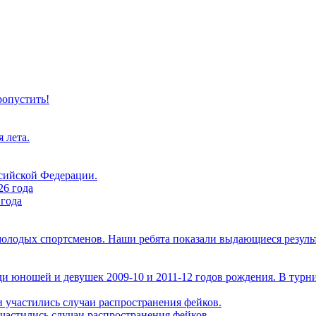
ропустить!
 лета.
ссийской Федерации.
 года
 молодых спортсменов. Наши ребята показали выдающиеся резуль
ди юношей и девушек 2009-10 и 2011-12 годов рождения. В турн
частились случаи распространения фейков.